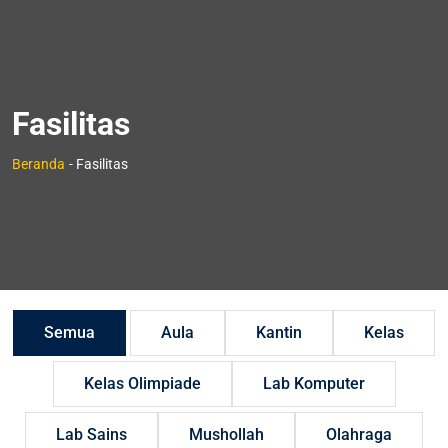
Fasilitas
Beranda
- Fasilitas
Semua
Aula
Kantin
Kelas
Kelas Olimpiade
Lab Komputer
Lab Sains
Mushollah
Olahraga