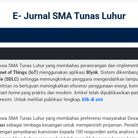
E- Jurnal SMA Tunas Luhur
 siswa SMA Tunas Luhur yang membahas perancangan dan implementa
rnet of Things (IoT)
menggunakan aplikasi
Blynk
. Sistem dikemban
le (SDLC)
sehingga memungkinkan pengguna mengendalikan lampu s
nelitian ini bertujuan meningkatkan efisiensi penggunaan energi, k
art home
yang praktis dan modern. Artikel telah dipublikasikan pa
esmi. Untuk melihat publikasi lengkap,
klik di sini
 siswa SMA Tunas Luhur yang membahas preferensi masyarakat Desa
asi
sebagai lembaga keuangan untuk memperoleh pinjaman. Penel
engan penyebaran kuesioner kepada 100 responden serta analisis