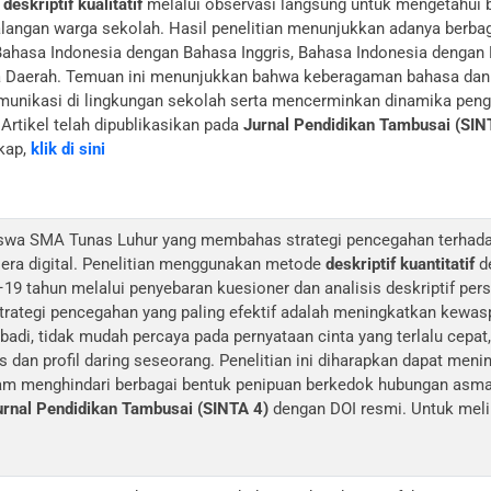
e
deskriptif kualitatif
melalui observasi langsung untuk mengetahui
kalangan warga sekolah. Hasil penelitian menunjukkan adanya berba
Bahasa Indonesia dengan Bahasa Inggris, Bahasa Indonesia dengan
a Daerah. Temuan ini menunjukkan bahwa keberagaman bahasa dan 
unikasi di lingkungan sekolah serta mencerminkan dinamika pen
 Artikel telah dipublikasikan pada
Jurnal Pendidikan Tambusai (SIN
gkap,
klik di sini
 siswa SMA Tunas Luhur yang membahas strategi pencegahan terha
era digital. Penelitian menggunakan metode
deskriptif kuantitatif
d
19 tahun melalui penyebaran kuesioner dan analisis deskriptif pers
rategi pencegahan yang paling efektif adalah meningkatkan kewas
badi, tidak mudah percaya pada pernyataan cinta yang terlalu cepat, 
s dan profil daring seseorang. Penelitian ini diharapkan dapat mening
m menghindari berbagai bentuk penipuan berkedok hubungan asmara
urnal Pendidikan Tambusai (SINTA 4)
dengan DOI resmi. Untuk meli