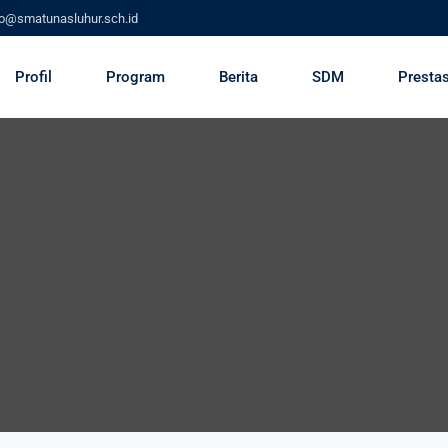
fo@smatunasluhur.sch.id
Profil
Program
Berita
SDM
Prestas