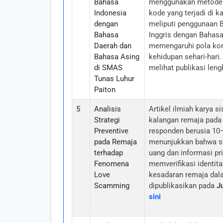
Bahasa
menggunakan metod
Indonesia
kode yang terjadi di 
dengan
meliputi penggunaan 
Bahasa
Inggris dengan Bahas
Daerah dan
memengaruhi pola kom
Bahasa Asing
kehidupan sehari-hari.
di SMAS
melihat publikasi len
Tunas Luhur
Paiton
5
Analisis
Artikel ilmiah karya
Strategi
kalangan remaja pada 
Preventive
responden berusia 10–
pada Remaja
menunjukkan bahwa st
terhadap
uang dan informasi pri
Fenomena
memverifikasi identita
Love
kesadaran remaja dala
Scamming
dipublikasikan pada
J
sini