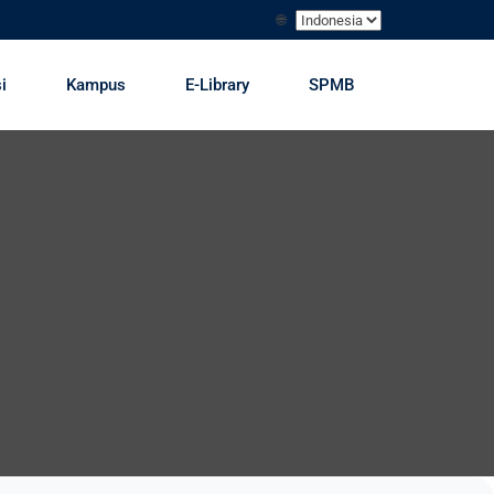
🌐
i
Kampus
E-Library
SPMB