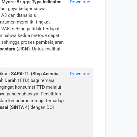
s Myers-Briggs Type Indicator
Download
asi gaya belajar siswa.
A3 dan dianalisis
strumen memiliki tingkat
 VAK, sehingga tidak terdapat
an bahwa kedua metode dapat
 sehingga proses pembelajaran
santara (JICN)
. Untuk melihat
likasi
SAPA-TL (Stop Anemia
Download
h Darah (TTD) bagi remaja
engingat konsumsi TTD melalui
paya pencegahannya. Penelitian
dan kesadaran remaja terhadap
usai (SINTA 4)
dengan DOI