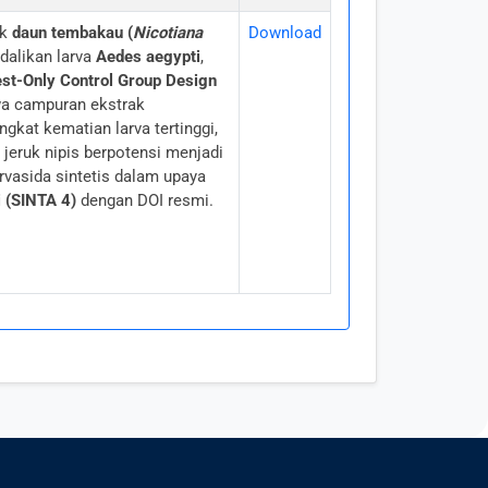
ak
daun tembakau (
Nicotiana
Download
dalikan larva
Aedes aegypti
,
est-Only Control Group Design
wa campuran ekstrak
kat kematian larva tertinggi,
eruk nipis berpotensi menjadi
arvasida sintetis dalam upaya
 (SINTA 4)
dengan DOI resmi.