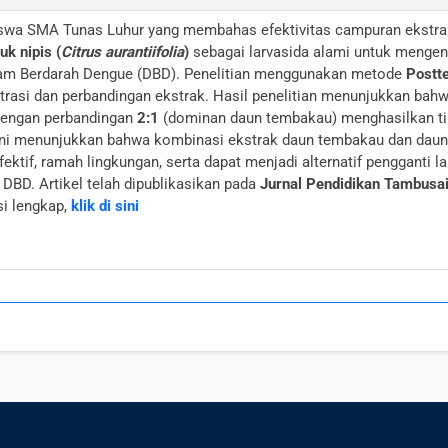
 siswa SMA Tunas Luhur yang membahas efektivitas campuran ekstr
uk nipis (
Citrus aurantiifolia
)
sebagai larvasida alami untuk mengen
am Berdarah Dengue (DBD). Penelitian menggunakan metode
Postt
trasi dan perbandingan ekstrak. Hasil penelitian menunjukkan bah
engan perbandingan
2:1
(dominan daun tembakau) menghasilkan ting
ni menunjukkan bahwa kombinasi ekstrak daun tembakau dan daun j
fektif, ramah lingkungan, serta dapat menjadi alternatif pengganti l
 DBD. Artikel telah dipublikasikan pada
Jurnal Pendidikan Tambusai
si lengkap,
klik di sini