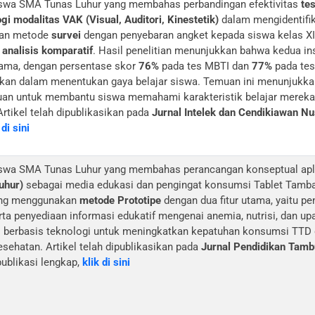
 siswa SMA Tunas Luhur yang membahas perbandingan efektivitas
te
ogi modalitas VAK (Visual, Auditori, Kinestetik)
dalam mengidentifik
kan metode
survei
dengan penyebaran angket kepada siswa kelas XI 
e
analisis komparatif
. Hasil penelitian menunjukkan bahwa kedua in
sama, dengan persentase skor
76%
pada tes MBTI dan
77%
pada tes
fikan dalam menentukan gaya belajar siswa. Temuan ini menunjukk
uan untuk membantu siswa memahami karakteristik belajar mereka
 Artikel telah dipublikasikan pada
Jurnal Intelek dan Cendikiawan Nu
 di sini
 siswa SMA Tunas Luhur yang membahas perancangan konseptual ap
uhur)
sebagai media edukasi dan pengingat konsumsi Tablet Tamba
cang menggunakan
metode Prototipe
dengan dua fitur utama, yaitu p
erta penyediaan informasi edukatif mengenai anemia, nutrisi, dan u
i berbasis teknologi untuk meningkatkan kepatuhan konsumsi TTD 
sehatan. Artikel telah dipublikasikan pada
Jurnal Pendidikan Tamb
publikasi lengkap,
klik di sini