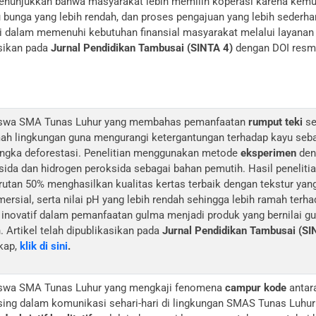
 menunjukkan bahwa masyarakat lebih memilih koperasi karena kemud
 bunga yang lebih rendah, dan proses pengajuan yang lebih seder
i dalam memenuhi kebutuhan finansial masyarakat melalui layanan 
asikan pada
Jurnal Pendidikan Tambusai (SINTA 4)
dengan DOI resmi
 siswa SMA Tunas Luhur yang membahas pemanfaatan
rumput teki
se
ah lingkungan guna mengurangi ketergantungan terhadap kayu seba
gka deforestasi. Penelitian menggunakan metode
eksperimen
deng
ksida dan hidrogen peroksida sebagai bahan pemutih. Hasil peneli
rutan 50% menghasilkan kualitas kertas terbaik dengan tekstur yang
rsial, serta nilai pH yang lebih rendah sehingga lebih ramah terhad
 inovatif dalam pemanfaatan gulma menjadi produk yang bernilai 
. Artikel telah dipublikasikan pada
Jurnal Pendidikan Tambusai (SI
gkap,
klik di sini
.
 siswa SMA Tunas Luhur yang mengkaji fenomena
campur kode
antar
ing dalam komunikasi sehari-hari di lingkungan SMAS Tunas Luhur 