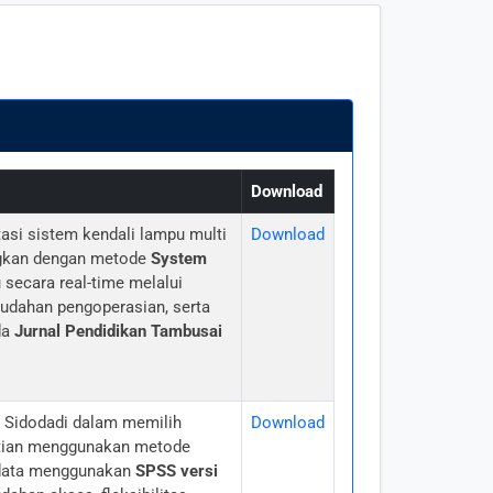
Download
si sistem kendali lampu multi
Download
gkan dengan metode
System
ecara real-time melalui
emudahan pengoperasian, serta
da
Jurnal Pendidikan Tambusai
 Sidodadi dalam memilih
Download
itian menggunakan metode
 data menggunakan
SPSS versi