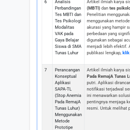
6
Analisis
Artikel ilmiah karya
Perbandingan
(MBTI)
dan
tes psikol
Tes MBTI dan
Penelitian mengguna
Tes Psikologi
menggunakan metod
Modalitas
akurasi yang hampir 
VAK pada
perbedaan yang signi
Gaya Belajar
digunakan sebagai ac
Siswa di SMA
menjadi lebih efektif.
Tunas Luhur
publikasi lengkap,
klik
7
Perancangan
Artikel ilmiah karya
Konseptual
Pada RemajA Tunas L
Aplikasi
putri. Aplikasi diran
SAPA-TL
notifikasi terjadwal s
(Stop Anemia
ini menawarkan solus
Pada RemajA
pentingnya menjaga ke
Tunas Luhur)
resmi. Untuk melihat 
Menggunakan
Metode
Prototipe