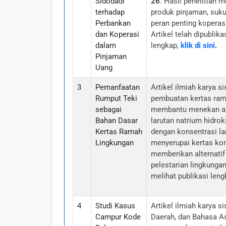
Sidodadi
26
. Hasil penelitian
terhadap
produk pinjaman, suku
Perbankan
peran penting koperas
dan Koperasi
Artikel telah dipublik
dalam
lengkap,
klik di sini
.
Pinjaman
Uang
3
Pemanfaatan
Artikel ilmiah karya
Rumput Teki
pembuatan kertas ram
sebagai
membantu menekan an
Bahan Dasar
larutan natrium hidro
Kertas Ramah
dengan konsentrasi la
Lingkungan
menyerupai kertas kome
memberikan alternatif
pelestarian lingkungan
melihat publikasi len
4
Studi Kasus
Artikel ilmiah karya
Campur Kode
Daerah, dan Bahasa As