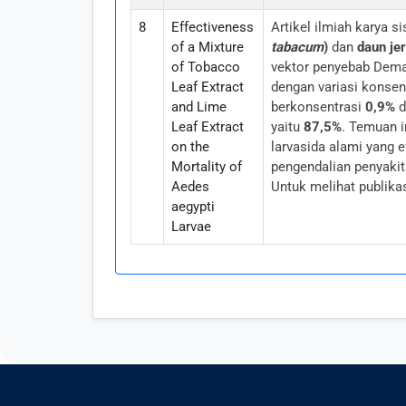
8
Effectiveness
Artikel ilmiah karya
of a Mixture
tabacum
)
dan
daun jer
of Tobacco
vektor penyebab Dem
Leaf Extract
dengan variasi konsen
and Lime
berkonsentrasi
0,9%
d
Leaf Extract
yaitu
87,5%
. Temuan i
on the
larvasida alami yang e
Mortality of
pengendalian penyakit
Aedes
Untuk melihat publika
aegypti
Larvae