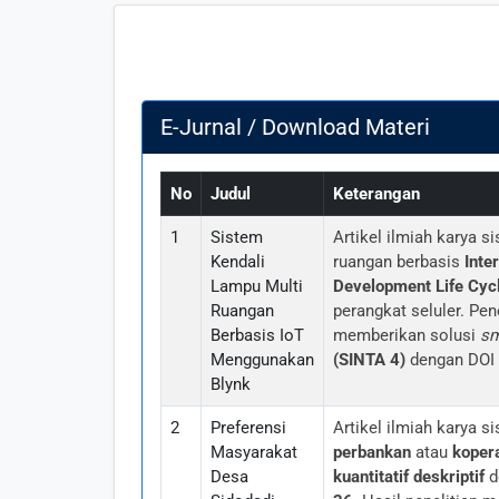
E-Jurnal / Download Materi
No
Judul
Keterangan
1
Sistem
Artikel ilmiah karya
Kendali
ruangan berbasis
Inte
Lampu Multi
Development Life Cyc
Ruangan
perangkat seluler. Pe
Berbasis IoT
memberikan solusi
sm
Menggunakan
(SINTA 4)
dengan DOI r
Blynk
2
Preferensi
Artikel ilmiah karya
Masyarakat
perbankan
atau
koper
Desa
kuantitatif deskriptif
d