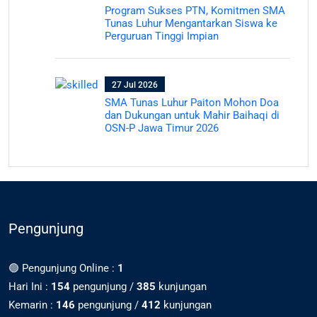
Program Sukses PTN, Komitmen SMA
Tunas Luhur Mengantarkan Siswa ke
Perguruan Tinggi Impian
27 Jul 2026
SMA Tunas Luhur Paiton Mohon Doa
dan Dukungan untuk Mahir Baihaqi di
OSN-P Jawa Timur 2026
Pengunjung
🟢 Pengunjung Online :
1
Hari Ini :
154
pengunjung /
385
kunjungan
Kemarin :
146
pengunjung /
412
kunjungan