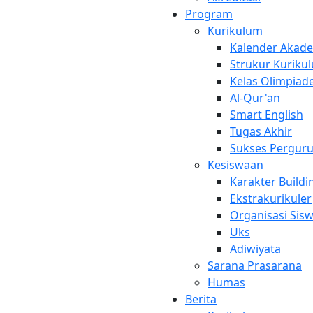
Program
Kurikulum
Kalender Akad
Strukur Kuriku
Kelas Olimpiad
Al-Qur'an
Smart English
Tugas Akhir
Sukses Perguru
Kesiswaan
Karakter Buildi
Ekstrakurikuler
Organisasi Sis
Uks
Adiwiyata
Sarana Prasarana
Humas
Berita