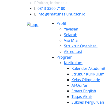
Paiton, Indonesia
0813-3360-7180
info@smatunasluhur.sch.id
Profil
Yayasan
Sejarah
Visi Misi
Struktur Oganisasi
Akreditasi
Program
Kurikulum
Kalender Akademi
Strukur Kurikulum
Kelas Olimpiade
Al-Qur'an
Smart English
Tugas Akhir
Sukses Perguruan 