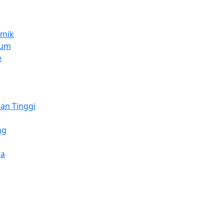
emik
lum
e
an Tinggi
ng
wa