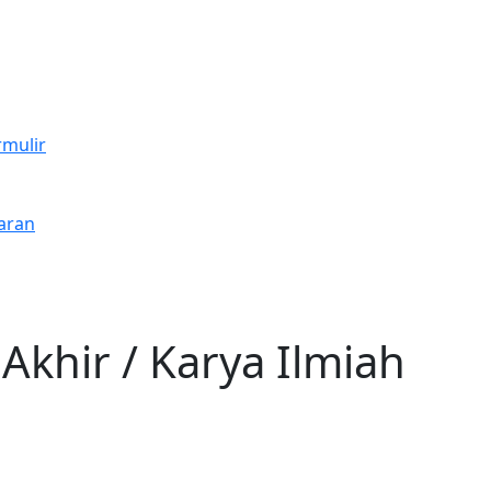
rmulir
aran
khir / Karya Ilmiah