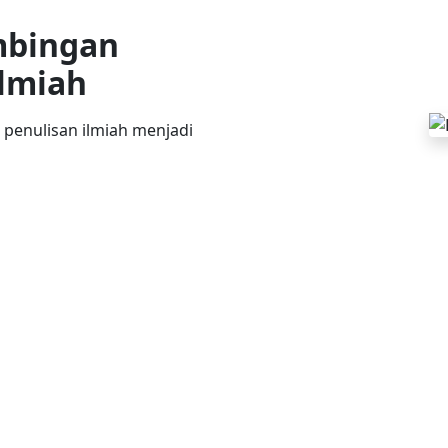
mbingan
Ilmiah
nulisan ilmiah menjadi