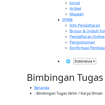
Jurnal
Artikel
Majalah
SPMB
Info Pendaftaran
Brosur & Unduh Fo
Pendaftaran Online
Pengumuman
Konfirmasi Pembay
🌐
Bimbingan Tugas A
Beranda
- Bimbingan Tugas Akhir / Karya Ilmiah